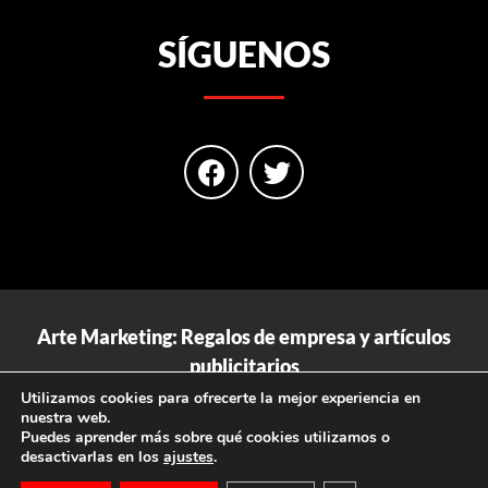
SÍGUENOS
Arte Marketing: Regalos de empresa y artículos
publicitarios
Utilizamos cookies para ofrecerte la mejor experiencia en
Aviso Legal
|
Política de Privacidad
|
Política de Cookies
nuestra web.
Puedes aprender más sobre qué cookies utilizamos o
Copyright 2026 © Todos los derechos reservados
desactivarlas en los
ajustes
.
Web diseñada por J.J.G.H. (Expert-Tec Informática)